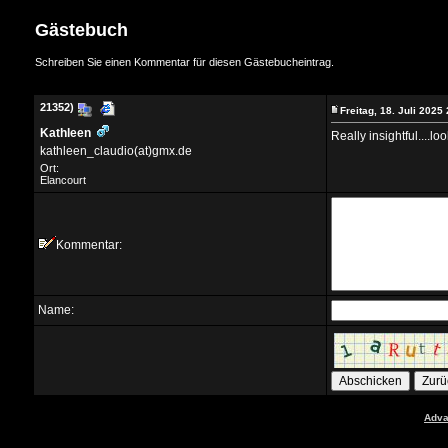
Gästebuch
Schreiben Sie einen Kommentar für diesen Gästebucheintrag.
Eintrag hinzufügen:
21352)
Freitag, 18. Juli 2025
Kathleen
Really insightful....l
kathleen_claudio(at)gmx.de
Ort:
Elancourt
Kommentar:
Name:
Adva